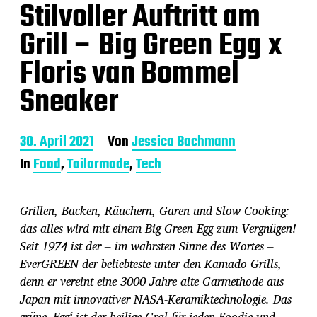
Stilvoller Auftritt am
Grill – Big Green Egg x
Floris van Bommel
Sneaker
B
30. April 2021
Von
Jessica Bachmann
e
In
Food
,
Tailormade
,
Tech
i
t
r
Grillen, Backen, Räuchern, Garen und Slow Cooking:
a
g
das alles wird mit einem Big Green Egg zum Vergnügen!
s
Seit 1974 ist der – im wahrsten Sinne des Wortes –
d
EverGREEN der beliebteste unter den Kamado-Grills,
a
denn er vereint eine 3000 Jahre alte Garmethode aus
t
u
Japan mit innovativer NASA-Keramiktechnologie. Das
m
grüne ‚Egg‘ ist der heilige Gral für jeden Foodie und