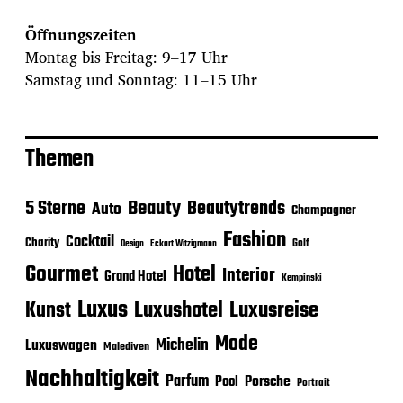
Öffnungszeiten
Montag bis Freitag: 9–17 Uhr
Samstag und Sonntag: 11–15 Uhr
Themen
Beauty
5 Sterne
Beautytrends
Auto
Champagner
Fashion
Cocktail
Charity
Golf
Eckart Witzigmann
Design
Gourmet
Hotel
Interior
Grand Hotel
Kempinski
Luxus
Luxushotel
Luxusreise
Kunst
Mode
Michelin
Luxuswagen
Malediven
Nachhaltigkeit
Parfum
Porsche
Pool
Portrait