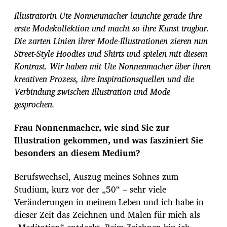
r
Illustratorin Ute Nonnenmacher launchte gerade ihre
a
g
erste Modekollektion und macht so ihre Kunst tragbar.
s
Die zarten Linien ihrer Mode-Illustrationen zieren nun
d
Street-Style Hoodies und Shirts und spielen mit diesem
a
Kontrast. Wir haben mit Ute Nonnenmacher über ihren
t
u
kreativen Prozess, ihre Inspirationsquellen und die
m
Verbindung zwischen Illustration und Mode
gesprochen.
Frau Nonnenmacher, wie sind Sie zur
Illustration gekommen, und was fasziniert Sie
besonders an diesem Medium?
Berufswechsel, Auszug meines Sohnes zum
Studium, kurz vor der „50“ – sehr viele
Veränderungen in meinem Leben und ich habe in
dieser Zeit das Zeichnen und Malen für mich als