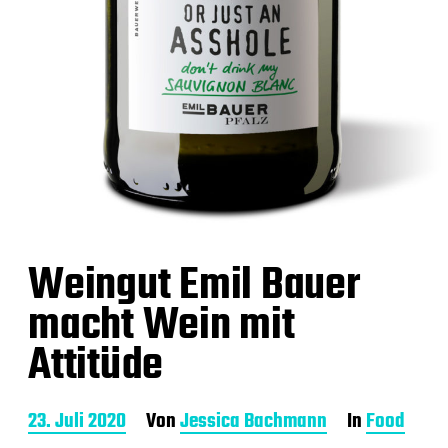
Weingut Emil Bauer
macht Wein mit
Attitüde
B
23. Juli 2020
Von
Jessica Bachmann
In
Food
e