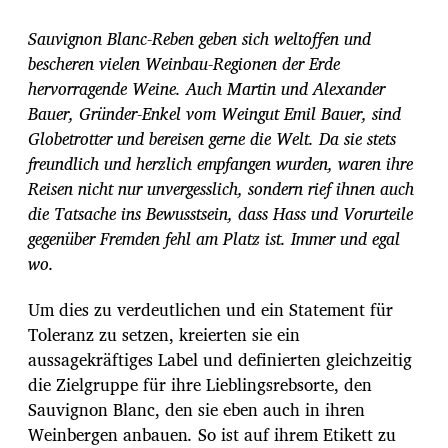
i
t
Sauvignon Blanc-Reben geben sich weltoffen und
r
bescheren vielen Weinbau-Regionen der Erde
a
hervorragende Weine. Auch Martin und Alexander
g
s
Bauer, Gründer-Enkel vom Weingut Emil Bauer, sind
d
Globetrotter und bereisen gerne die Welt. Da sie stets
a
freundlich und herzlich empfangen wurden, waren ihre
t
Reisen nicht nur unvergesslich, sondern rief ihnen auch
u
m
die Tatsache ins Bewusstsein, dass Hass und Vorurteile
gegenüber Fremden fehl am Platz ist. Immer und egal
wo.
Um dies zu verdeutlichen und ein Statement für
Toleranz zu setzen, kreierten sie ein
aussagekräftiges Label und definierten gleichzeitig
die Zielgruppe für ihre Lieblingsrebsorte, den
Sauvignon Blanc, den sie eben auch in ihren
Weinbergen anbauen
.
So ist auf ihrem Etikett zu