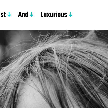
st
And
Luxurious