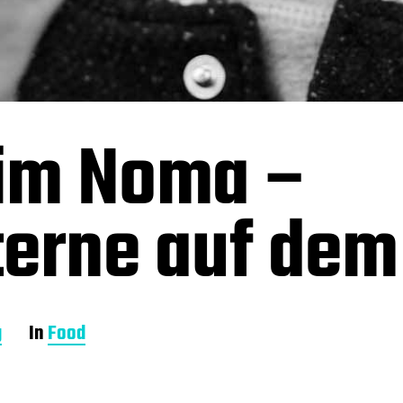
 im Noma –
erne auf dem 
g
In
Food