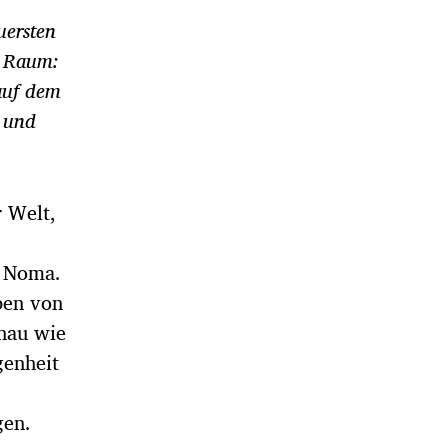
uersten
d Raum:
auf dem
t und
r Welt,
n Noma.
ben von
enau wie
genheit
gen.