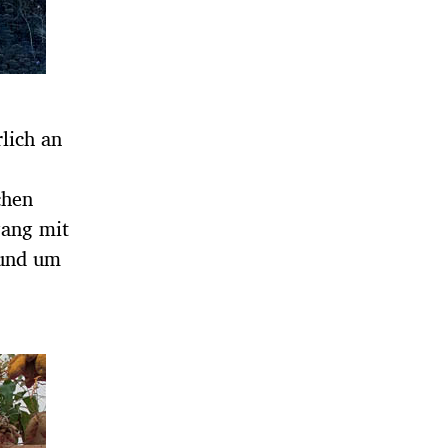
lich an
chen
gang mit
rund um