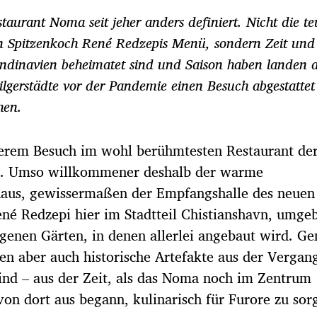
urant Noma seit jeher anders definiert. Nicht die te
en Spitzenkoch René Redzepis Menü, sondern Zeit un
kandinavien beheimatet sind und Saison haben landen 
ilgerstädte vor der Pandemie einen Besuch abgestatte
hen.
nserem Besuch im wohl berühmtesten Restaurant de
n. Umso willkommener deshalb der warme
aus, gewissermaßen der Empfangshalle des neue
é Redzepi hier im Stadtteil Chistianshavn, umge
igenen Gärten, in denen allerlei angebaut wird. G
en aber auch historische Artefakte aus der Vergan
ind – aus der Zeit, als das Noma noch im Zentrum
on dort aus begann, kulinarisch für Furore zu sor