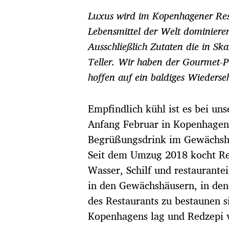
r
Luxus wird im Kopenhagener Resta
a
g
Lebensmittel der Welt dominier
s
Ausschließlich Zutaten die in S
d
a
Teller. Wir haben der Gourmet-P
t
hoffen auf ein baldiges Wiederse
u
m
Empfindlich kühl ist es bei u
Anfang Februar in Kopenhage
Begrüßungsdrink im Gewächsh
Seit dem Umzug 2018 kocht Ren
Wasser, Schilf und restaurante
in den Gewächshäusern, in den
des Restaurants zu bestaunen s
Kopenhagens lag und Redzepi v