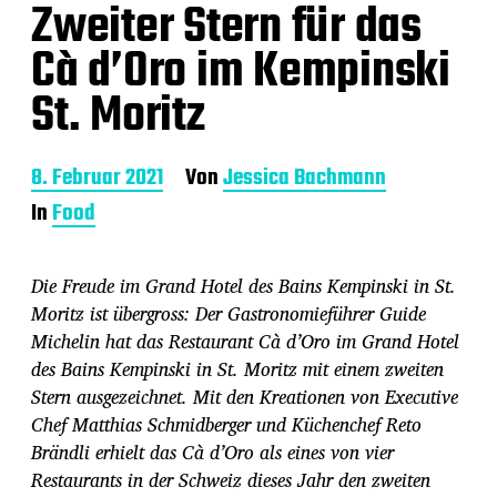
Zweiter Stern für das
Cà d’Oro im Kempinski
St. Moritz
B
8. Februar 2021
Von
Jessica Bachmann
e
In
Food
i
t
r
Die Freude im Grand Hotel des Bains Kempinski in St.
a
g
Moritz ist übergross: Der Gastronomieführer Guide
s
Michelin hat das Restaurant Cà d’Oro im Grand Hotel
d
des Bains Kempinski in St. Moritz mit einem zweiten
a
Stern ausgezeichnet. Mit den Kreationen von Executive
t
u
Chef Matthias Schmidberger und Küchenchef Reto
m
Brändli erhielt das Cà d’Oro als eines von vier
Restaurants in der Schweiz dieses Jahr den zweiten