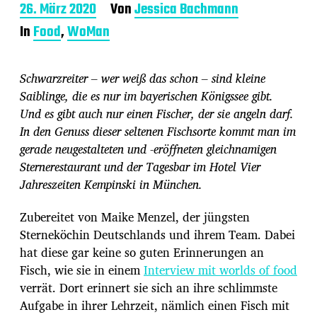
B
26. März 2020
Von
Jessica Bachmann
e
In
Food
,
WoMan
i
t
r
Schwarzreiter – wer weiß das schon – sind kleine
a
g
Saiblinge, die es nur im bayerischen Königssee gibt.
s
Und es gibt auch nur einen Fischer, der sie angeln darf.
d
In den Genuss dieser seltenen Fischsorte kommt man im
a
gerade neugestalteten und -eröffneten gleichnamigen
t
u
Sternerestaurant und der Tagesbar im Hotel Vier
m
Jahreszeiten Kempinski in München.
Zubereitet von Maike Menzel, der jüngsten
Sterneköchin Deutschlands und ihrem Team. Dabei
hat diese gar keine so guten Erinnerungen an
Fisch, wie sie in einem
Interview mit worlds of food
verrät. Dort erinnert sie sich an ihre schlimmste
Aufgabe in ihrer Lehrzeit, nämlich einen Fisch mit