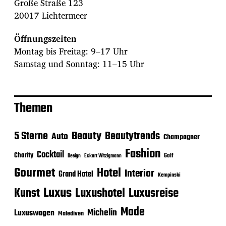
Große Straße 123
20017 Lichtermeer
Öffnungszeiten
Montag bis Freitag: 9–17 Uhr
Samstag und Sonntag: 11–15 Uhr
Themen
Beauty
5 Sterne
Beautytrends
Auto
Champagner
Fashion
Cocktail
Charity
Golf
Eckart Witzigmann
Design
Gourmet
Hotel
Interior
Grand Hotel
Kempinski
Luxus
Luxushotel
Luxusreise
Kunst
Mode
Michelin
Luxuswagen
Malediven