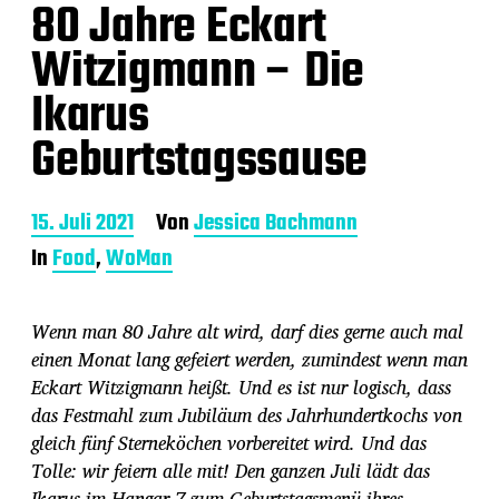
80 Jahre Eckart
Witzigmann – Die
Ikarus
Geburtstagssause
B
15. Juli 2021
Von
Jessica Bachmann
e
In
Food
,
WoMan
i
t
r
Wenn man 80 Jahre alt wird, darf dies gerne auch mal
a
g
einen Monat lang gefeiert werden, zumindest wenn man
s
Eckart Witzigmann heißt. Und es ist nur logisch, dass
d
das Festmahl zum Jubiläum des Jahrhundertkochs von
a
gleich fünf Sterneköchen vorbereitet wird. Und das
t
u
Tolle: wir feiern alle mit! Den ganzen Juli lädt das
m
Ikarus im Hangar-7 zum Geburtstagsmenü ihres