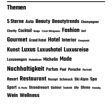
Themen
Beauty
5 Sterne
Beautytrends
Auto
Champagner
Fashion
Cocktail
Charity
Golf
Eckart Witzigmann
Design
Gourmet
Hotel
Interior
Grand Hotel
Kempinski
Luxus
Luxushotel
Luxusreise
Kunst
Mode
Michelin
Luxuswagen
Malediven
Nachhaltigkeit
Parfum
Porsche
Pool
Portrait
Restaurant
Spa
Resort
Ski Alpin
Rezept
Schmuck
Sport
Strandresort
Uhren
Uhr
Südtirol
Technik
Venedig
St. Moritz
Wein
Wellness