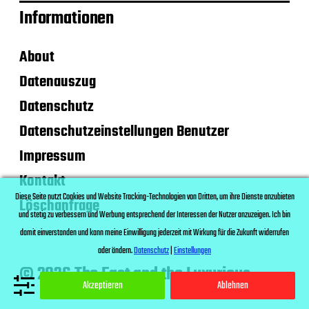
Informationen
About
Datenauszug
Datenschutz
Datenschutzeinstellungen Benutzer
Impressum
Kontakt
Diese Seite nutzt Cookies und Website Tracking-Technologien von Dritten, um ihre Dienste anzubieten
Löschanfrage
und stetig zu verbessern und Werbung entsprechend der Interessen der Nutzer anzuzeigen. Ich bin
damit einverstanden und kann meine Einwilligung jederzeit mit Wirkung für die Zukunft widerrufen
oder ändern.
Datenschutz
|
Einstellungen
© 2026 The Fast and the Luxurious
Akzeptieren
Ablehnen