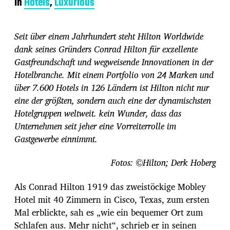
In
Hotels
,
Luxurious
i
t
r
Seit über einem Jahrhundert steht Hilton Worldwide
a
g
dank seines Gründers Conrad Hilton für exzellente
s
Gastfreundschaft und wegweisende Innovationen in der
d
Hotelbranche. Mit einem Portfolio von 24 Marken und
a
über 7.600 Hotels in 126 Ländern ist Hilton nicht nur
t
u
eine der größten, sondern auch eine der dynamischsten
m
Hotelgruppen weltweit. kein Wunder, dass das
Unternehmen seit jeher eine Vorreiterrolle im
Gastgewerbe einnimmt.
Fotos: ©Hilton; Derk Hoberg
Als Conrad Hilton 1919 das zweistöckige Mobley
Hotel mit 40 Zimmern in Cisco, Texas, zum ersten
Mal erblickte, sah es „wie ein bequemer Ort zum
Schlafen aus. Mehr nicht“, schrieb er in seinen