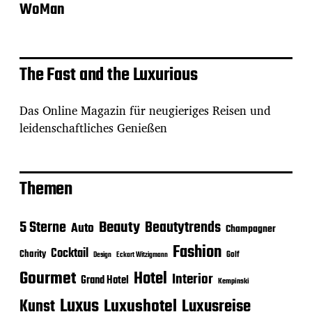
WoMan
The Fast and the Luxurious
Das Online Magazin für neugieriges Reisen und
leidenschaftliches Genießen
Themen
Beauty
5 Sterne
Beautytrends
Auto
Champagner
Fashion
Cocktail
Charity
Golf
Eckart Witzigmann
Design
Gourmet
Hotel
Interior
Grand Hotel
Kempinski
Luxus
Luxushotel
Luxusreise
Kunst