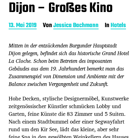
Dijon – Großes Kino
B
13. Mai 2019
Von
Jessica Bachmann
In
Hotels
e
i
t
Mitten in der entzückenden Burgunder Hauptstadt
r
Dijon gelegen, befindet sich das historische Grand Hotel
a
La Cloche. Schon beim Betreten des imposanten
g
s
Gebäudes aus dem 19. Jahrhundert bemerkt man das
d
Zusammenspiel von Dimension und Ambiente mit der
a
Balance zwischen Vergangenheit und Zukunft.
t
u
Hohe Decken, stylische Designermöbel, Kunstwerke
m
zeitgenössischer Künstler schmücken Lobby und
Garten, feine Künste die 83 Zimmer und 5 Suiten.
Nach einem Stadtbummel oder einer Segwayfahrt
rund um den Kir See, lädt das kleine, aber sehr
feine Spa in den gewölbten Weinkellern des Hauses