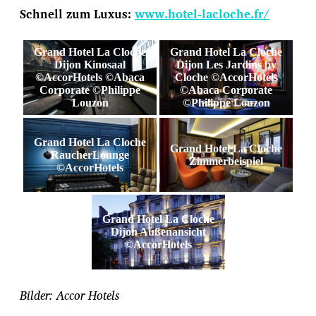
Schnell zum Luxus:
www.hotel-lacloche.fr/
Grand Hotel La Cloche
Grand Hotel La Cloche
Dijon Kinosaal
Dijon Les Jardins by
©AccorHotels ©Abaca
Cloche ©AccorHotels
Corporate ©Philippe
©Abaca Corporate
Louzon
©Philippe Louzon
Grand Hotel La Cloche
Grand Hotel La Cloche
RaucherLounge
Zimmerbeispiel
©AccorHotels
Grand Hotel La Cloche
Dijon Außenansicht
©AccorHotels
Bilder: Accor Hotels