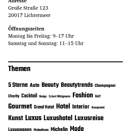
Adresse
Große Straße 123
20017 Lichtermeer
Öffnungszeiten
Montag bis Freitag: 9–17 Uhr
Samstag und Sonntag: 11–15 Uhr
Themen
Beauty
5 Sterne
Beautytrends
Auto
Champagner
Fashion
Cocktail
Charity
Golf
Eckart Witzigmann
Design
Gourmet
Hotel
Interior
Grand Hotel
Kempinski
Luxus
Luxushotel
Luxusreise
Kunst
Mode
Michelin
Luxuswagen
Malediven