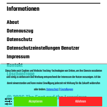
Informationen
About
Datenauszug
Datenschutz
Datenschutzeinstellungen Benutzer
Impressum
Kontakt
Diese Seite nutzt Cookies und Website Tracking-Technologien von Dritten, um ihre Dienste anzubieten
Löschanfrage
und stetig zu verbessern und Werbung entsprechend der Interessen der Nutzer anzuzeigen. Ich bin
damit einverstanden und kann meine Einwilligung jederzeit mit Wirkung für die Zukunft widerrufen
oder ändern.
Datenschutz
|
Einstellungen
© 2026 The Fast and the Luxurious
Akzeptieren
Ablehnen