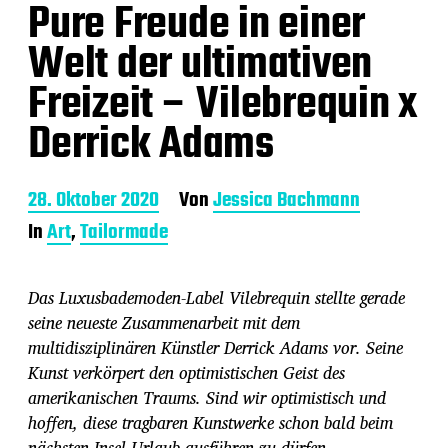
Pure Freude in einer
Welt der ultimativen
Freizeit – Vilebrequin x
Derrick Adams
B
28. Oktober 2020
Von
Jessica Bachmann
e
In
Art
,
Tailormade
i
t
r
Das Luxusbademoden-Label Vilebrequin stellte gerade
a
g
seine neueste Zusammenarbeit mit dem
s
multidisziplinären Künstler Derrick Adams vor. Seine
d
Kunst verkörpert den optimistischen Geist des
a
amerikanischen Traums. Sind wir optimistisch und
t
u
hoffen, diese tragbaren Kunstwerke schon bald beim
m
nächsten Insel Urlaub ausführen zu dürfen.