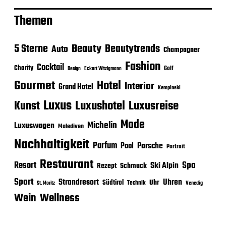
Themen
Beauty
5 Sterne
Beautytrends
Auto
Champagner
Fashion
Cocktail
Charity
Golf
Eckart Witzigmann
Design
Gourmet
Hotel
Interior
Grand Hotel
Kempinski
Luxus
Luxushotel
Luxusreise
Kunst
Mode
Michelin
Luxuswagen
Malediven
Nachhaltigkeit
Parfum
Porsche
Pool
Portrait
Restaurant
Spa
Resort
Ski Alpin
Rezept
Schmuck
Sport
Strandresort
Uhren
Uhr
Südtirol
Technik
Venedig
St. Moritz
Wein
Wellness