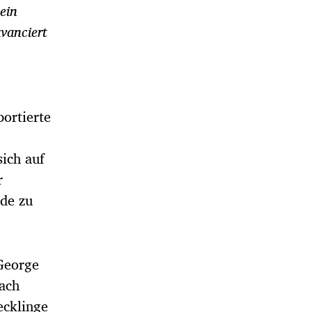
ein
vanciert
portierte
sich auf
r
ede zu
 George
nach
ecklinge