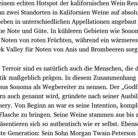
einem echten Hotspot der kalifornischen Wein-Ren
an zwei Standorten in Kalifornien Weine auf abso
Reben in unterschiedlichen Appellationen angebaut
ene Note und Güte. In kühleren Gebieten wie Sono
t Noten von roten Früchten, während ein wärmere
ek Valley für Noten von Anis und Brombeeren sorg
Terroir sind es natürlich auch die Menschen, die 
istik maßgeblich prägen. In diesem Zusammenhang 
aus Sonoma als Wegbereiter zu nennen. Der „Godf
ern auch genannt wird, gründete nach seiner Ausbi
ery. Von Beginn an war es seine Intention, komp
 Flasche zu bringen. Seine Weine stammen aus bis 
sentieren sich so authentisch wie er selbst. Ebens
hste Generation: Sein Sohn Morgan Twain-Peterson 