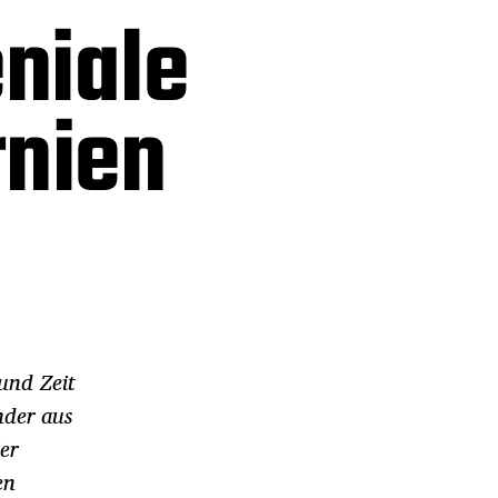
niale
rnien
und Zeit
nder aus
er
en