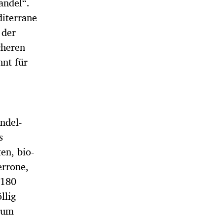
andel“.
diterrane
 der
cheren
nnt für
ndel-
s
en, bio-
errone,
 180
llig
 um