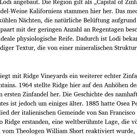
di angebaut. Die Region gilt als „Capital of Zinf
ndel-Weine Kaliforniens stammen hier her. Das me
hlen Nächten, die natürliche Belüftung aufgrund
epaart mit der geringen Anzahl an Regentagen bes
ideale physiologische Reife. Dadurch ist Lodi beka
idiger Textur, die von einer mineralischen Struktur
liegt mit Ridge Vineyards ein weiterer echter Zinfa
tains. 1964 stellte Ridge hier auf den Anhöhen de
en ersten Zinfandel her. Die Geschichte des namhaft
s ist jedoch um einiges älter. 1885 hatte Osea P
lied der italienischen Gemeinde von San Francisco
 Ridge erstanden, eine weltberühmte Lage, die vö
n vom Theologen William Short reaktiviert wurde,