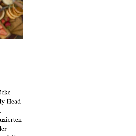
öcke
rly Head
n
uzierten
der