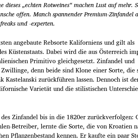
ne dieses „echten Rotweines“ machen Lust auf mehr. S
ünsche offen. Manch spannender Premium-Zinfandel a
freaks und -experten.
gsten angebaute Rebsorte Kaliforniens und gilt als
es Küstenstaats. Dabei wird die aus Österreich im
lienischen Primitivo gleichgesetzt. Zinfandel und
Zwillinge, denn beide sind Klone einer Sorte, die 
ak Kastelanski zurückführen lassen. Dennoch ist de
ifornische Varietät und die stilistischen Unterschi
des Zinfandel bis in die 1820er zurückverfolgen:
en-Betreiber, lernte die Sorte, die von Kroatien 
hen Pflanzenbestand kennen. Er kaufte ein paar St