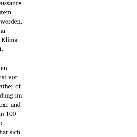
aissance
lutem
 werden,
ma
s Klima
t.
den
ist vor
ather of
ldung im
lexe und
zu 100
o
hat sich