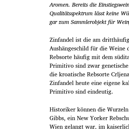
t
Aromen. Bereits die Einstiegswei
u
Qualitätsspektrum lässt keine W
m
gar zum Sammlerobjekt für Wein
Zinfandel ist die am dritthäufi
Aushängeschild für die Weine d
Rebsorte häufig mit dem südita
Primitivo sind zwar genetische 
die kroatische Rebsorte Crljen
Zinfandel heute eine eigene kal
Primitivo sind eindeutig.
Historiker können die Wurzeln 
Gibbs, ein New Yorker Rebschul
Wien gelangt war, im kaiserlic