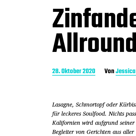
Zinfande
Allround
B
28. Oktober 2020
Von
Jessic
e
i
t
r
Lasagne, Schmortopf oder Kürbisr
a
g
für leckeres Soulfood. Nichts pas
s
Kalifornien wird aufgrund seiner 
d
a
Begleiter von Gerichten aus aller