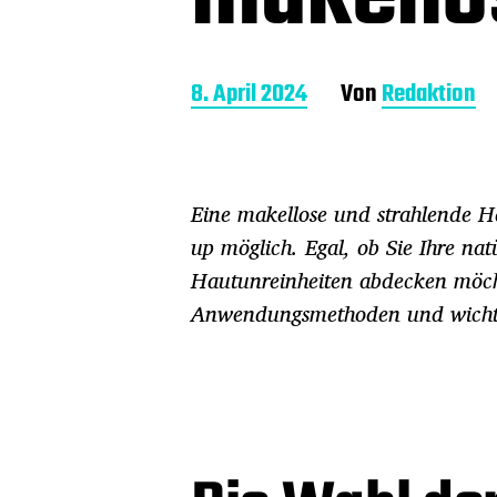
B
8. April 2024
Von
Redaktion
e
i
t
r
Eine makellose und strahlende H
a
g
up möglich. Egal, ob Sie Ihre nat
s
Hautunreinheiten abdecken möcht
d
a
Anwendungsmethoden und wichtig
t
u
m