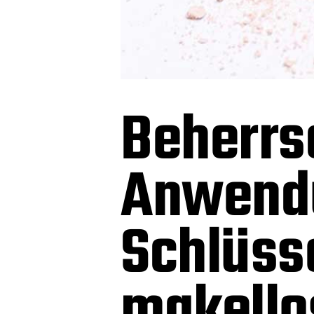
Beherrs
Anwend
Schlüss
makello