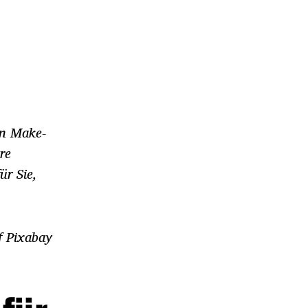
on Make-
re
ür Sie,
f Pixabay