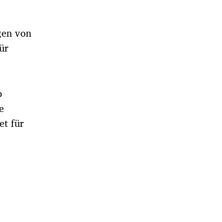
gen von
ür
p
e
et für