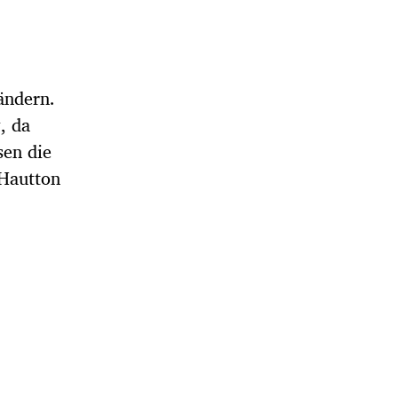
ändern.
, da
sen die
 Hautton