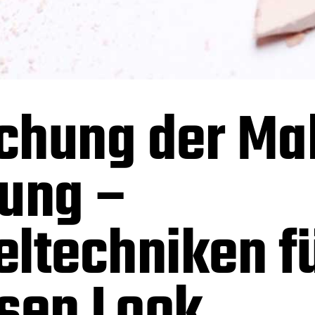
chung der Ma
ung –
eltechniken f
sen Look