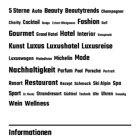
Beauty
5 Sterne
Beautytrends
Auto
Champagner
Fashion
Cocktail
Charity
Golf
Eckart Witzigmann
Design
Gourmet
Hotel
Interior
Grand Hotel
Kempinski
Luxus
Luxushotel
Luxusreise
Kunst
Mode
Michelin
Luxuswagen
Malediven
Nachhaltigkeit
Parfum
Porsche
Pool
Portrait
Restaurant
Spa
Resort
Ski Alpin
Rezept
Schmuck
Sport
Strandresort
Uhren
Uhr
Südtirol
Technik
Venedig
St. Moritz
Wein
Wellness
Informationen