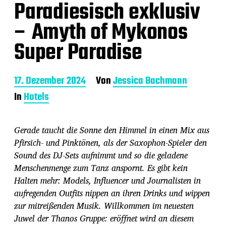
Paradiesisch exklusiv
– Amyth of Mykonos
Super Paradise
B
17. Dezember 2024
Von
Jessica Bachmann
e
In
Hotels
i
t
r
Gerade taucht die Sonne den Himmel in einen Mix aus
a
g
Pfirsich- und Pinktönen, als der Saxophon-Spieler den
s
Sound des DJ-Sets aufnimmt und so die geladene
d
Menschenmenge zum Tanz anspornt. Es gibt kein
a
Halten mehr: Models, Influencer und Journalisten in
t
u
aufregenden Outfits nippen an ihren Drinks und wippen
m
zur mitreißenden Musik. Willkommen im neuesten
Juwel der Thanos Gruppe: eröffnet wird an diesem