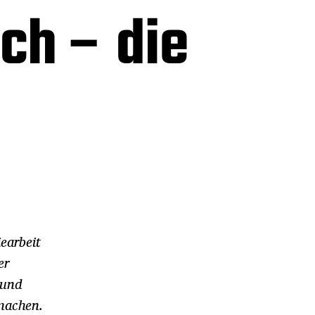
ch – die
earbeit
er
 und
 machen.