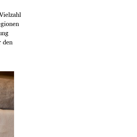
Vielzahl
egionen
ung
r den