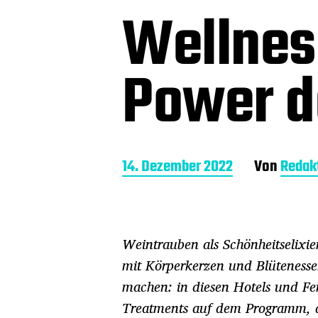
Wellness
Power d
B
14. Dezember 2022
Von
Redak
e
i
t
r
Weintrauben als Schönheitselixie
a
g
mit Körperkerzen und Blütenesse
s
machen: in diesen Hotels und Fer
d
a
Treatments auf dem Programm, di