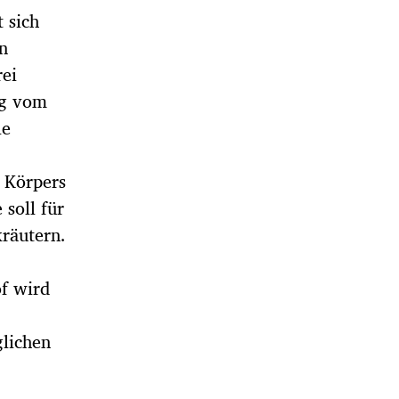
 sich
n
rei
ng vom
le
s Körpers
soll für
kräutern.
of wird
glichen