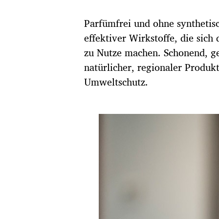
t
u
Parfümfrei und ohne synthetisch
m
effektiver Wirkstoffe, die sic
zu Nutze machen. Schonend, g
natürlicher, regionaler Produk
Umweltschutz.