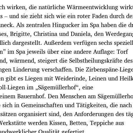
ch wirken, die natürliche Wärmeentwicklung wirkt
 – und sie zieht sich wie ein roter Faden durch de
neck. Als zentralen Hingucker im Spa haben die d
es, Brigitte, Christina und Daniela, den Werdega
dlich dargestellt. Außerdem verfügen sechs speziel
 im Spa jeweils über eine andere Auflage: Torf
end, wärmend, steigert die Selbstheilungskräfte de
gen Linderung verschaffen. Die Zirbenspäne-Liege 
n gibt es Liegen mit Weiderinde, Leinen und Heil
ll-Liegen im „Sägemüllerhof“, eine
f einem Bauernhof. Den Menschen am Sägemüllerh
 sich in Gemeinschaften und Tätigkeiten, die nach
ätzen organisiert sind, den Anforderungen des tä
Werkstätte werden Kissen, Betten, Teppiche aus
andwerklicher Qualität gefertigt.