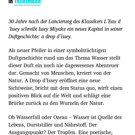
In
Tailormade
i
t
r
30 Jahre nach der Lancierung des Klassikers L´Eau d
a
g
´Issey schreibt Issey Miyake ein neues Kapitel in seiner
s
Duftgeschichte: a drop d´issey.
d
a
Als neuer Pfeiler in einer symbolträchtigen
t
u
Duftgeschichte rund um das Thema Wasser stellt
m
dieser Duft ein noch nie dagewesenes Abenteuer
dar. Gemacht von Menschen, kreiert von der
Natur. A Drop d’Issey eröffnet eine neue
Sichtweise, bricht mit dem Status quo, wirft einen
positiven Blick auf die Welt und schlägt eine
Brücke zurück zu den Wurzeln der Natur.
Ob Wasserfall oder Ozean – Wasser ist Quelle des
Lebens, Durststiller und Nährstoff. Der
Ausgangspunkt? Der Tropfen. Eine poetische,