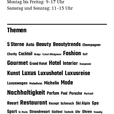
Montag bis Freitag: 9–17 Uhr
Samstag und Sonntag: 11–15 Uhr
Themen
Beauty
5 Sterne
Beautytrends
Auto
Champagner
Fashion
Cocktail
Charity
Golf
Eckart Witzigmann
Design
Gourmet
Hotel
Interior
Grand Hotel
Kempinski
Luxus
Luxushotel
Luxusreise
Kunst
Mode
Michelin
Luxuswagen
Malediven
Nachhaltigkeit
Parfum
Porsche
Pool
Portrait
Restaurant
Spa
Resort
Ski Alpin
Rezept
Schmuck
Sport
Strandresort
Uhren
Uhr
Südtirol
Technik
Venedig
St. Moritz