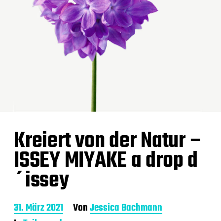
Kreiert von der Natur –
ISSEY MIYAKE a drop d
´issey
B
31. März 2021
Von
Jessica Bachmann
e