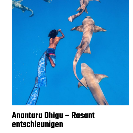
Anantara Dhigu – Rasant
entschleunigen