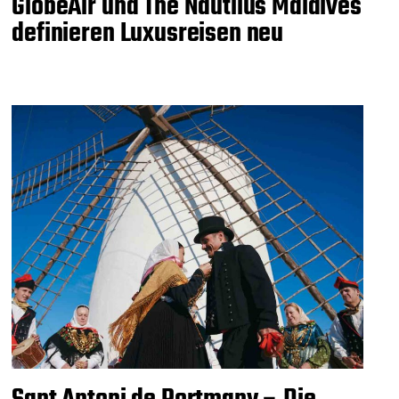
GlobeAir und The Nautilus Maldives
definieren Luxusreisen neu