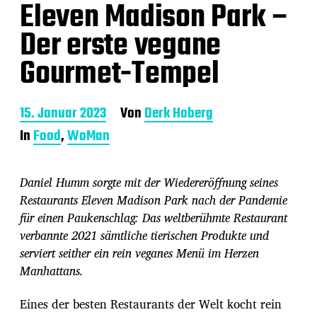
Eleven Madison Park –
Der erste vegane
Gourmet-Tempel
B
15. Januar 2023
Von
Derk Hoberg
e
In
Food
,
WoMan
i
t
r
Daniel Humm sorgte mit der Wiedereröffnung seines
a
g
Restaurants Eleven Madison Park nach der Pandemie
s
für einen Paukenschlag: Das weltberühmte Restaurant
d
verbannte 2021 sämtliche tierischen Produkte und
a
serviert seither ein rein veganes Menü im Herzen
t
u
Manhattans.
m
Eines der besten Restaurants der Welt kocht rein