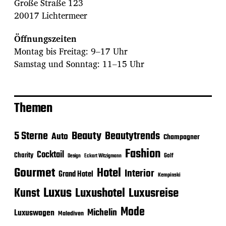
Große Straße 123
20017 Lichtermeer
Öffnungszeiten
Montag bis Freitag: 9–17 Uhr
Samstag und Sonntag: 11–15 Uhr
Themen
Beauty
5 Sterne
Beautytrends
Auto
Champagner
Fashion
Cocktail
Charity
Golf
Eckart Witzigmann
Design
Gourmet
Hotel
Interior
Grand Hotel
Kempinski
Luxus
Luxushotel
Luxusreise
Kunst
Mode
Michelin
Luxuswagen
Malediven