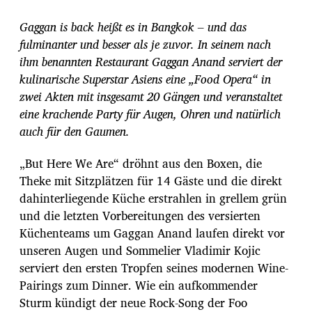
i
t
Gaggan is back heißt es in Bangkok – und das
r
fulminanter und besser als je zuvor. In seinem nach
a
ihm benannten Restaurant Gaggan Anand serviert der
g
s
kulinarische Superstar Asiens eine „Food Opera“ in
d
zwei Akten mit insgesamt 20 Gängen und veranstaltet
a
eine krachende Party für Augen, Ohren und natürlich
t
auch für den Gaumen.
u
m
„But Here We Are“ dröhnt aus den Boxen, die
Theke mit Sitzplätzen für 14 Gäste und die direkt
dahinterliegende Küche erstrahlen in grellem grün
und die letzten Vorbereitungen des versierten
Küchenteams um Gaggan Anand laufen direkt vor
unseren Augen und Sommelier Vladimir Kojic
serviert den ersten Tropfen seines modernen Wine-
Pairings zum Dinner. Wie ein aufkommender
Sturm kündigt der neue Rock-Song der Foo