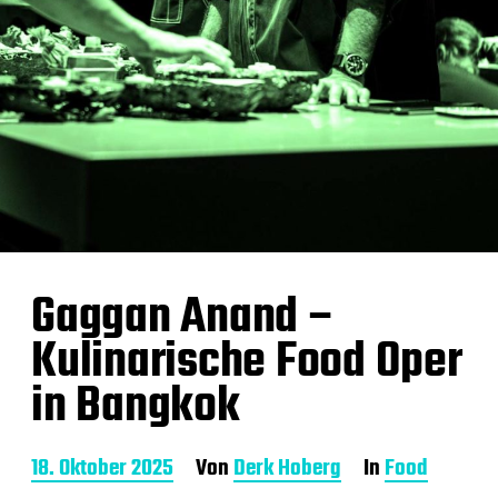
Gaggan Anand –
Kulinarische Food Oper
in Bangkok
B
18. Oktober 2025
Von
Derk Hoberg
In
Food
e