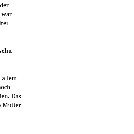
der
s war
drei
scha
r allem
noch
fen. Das
e Mutter