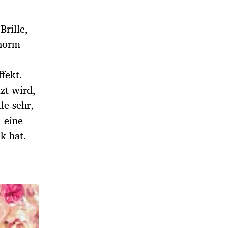
Brille,
enorm
fekt.
zt wird,
le sehr,
, eine
k hat.