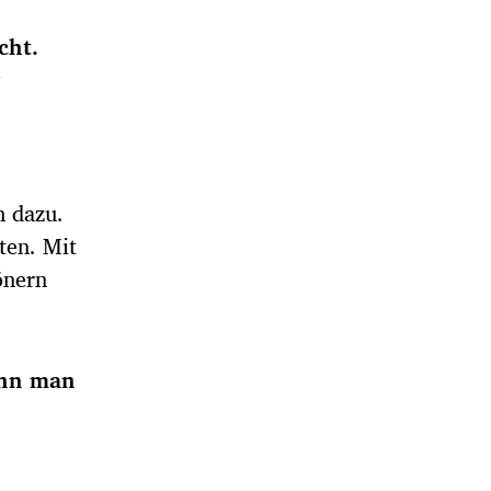
cht.
?
h dazu.
ten. Mit
önern
enn man