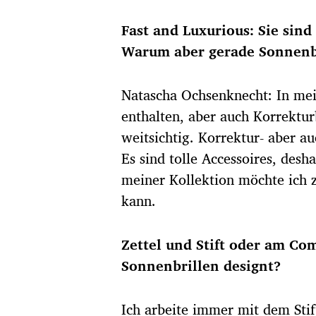
t
u
Fast and Luxurious: Sie sin
m
Warum aber gerade Sonnenbr
Natascha Ochsenknecht: In mei
enthalten, aber auch Korrekturb
weitsichtig. Korrektur- aber a
Es sind tolle Accessoires, desh
meiner Kollektion möchte ich 
kann.
Zettel und Stift oder am Co
Sonnenbrillen designt?
Ich arbeite immer mit dem Sti