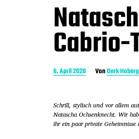
Natasch
Cabrio-T
B
6. April 2020
Von
Derk Hoberg
e
i
t
r
Schrill, stylisch und vor allem au
a
g
Natascha Ochsenknecht. Wir haben
s
ihr ein paar private Geheimnisse 
d
a