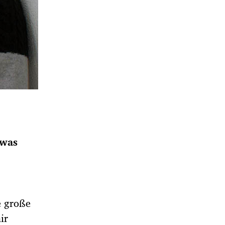
twas
e große
ir