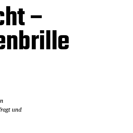
ht –
nbrille
on
fragt und