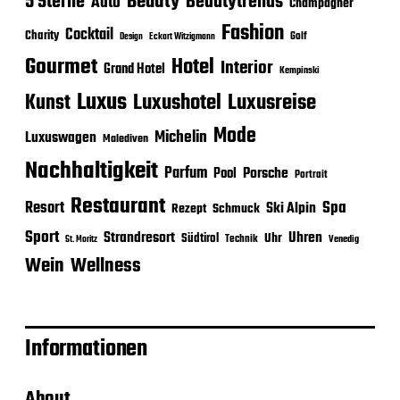
Beauty
5 Sterne
Beautytrends
Auto
Champagner
Fashion
Cocktail
Charity
Golf
Eckart Witzigmann
Design
Gourmet
Hotel
Interior
Grand Hotel
Kempinski
Luxus
Luxushotel
Luxusreise
Kunst
Mode
Michelin
Luxuswagen
Malediven
Nachhaltigkeit
Parfum
Porsche
Pool
Portrait
Restaurant
Spa
Resort
Ski Alpin
Rezept
Schmuck
Sport
Strandresort
Uhren
Uhr
Südtirol
Technik
Venedig
St. Moritz
Wein
Wellness
Informationen
About