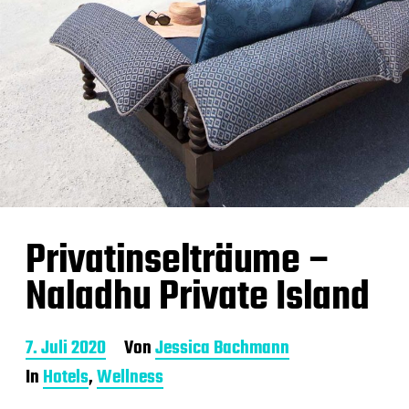
Privatinselträume –
Naladhu Private Island
B
7. Juli 2020
Von
Jessica Bachmann
e
In
Hotels
,
Wellness
i
t