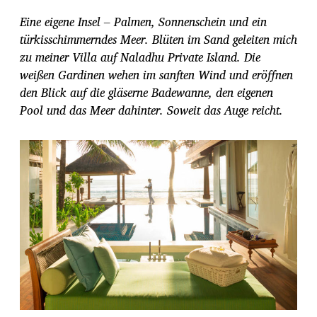
r
Eine eigene Insel – Palmen, Sonnenschein und ein
a
g
türkisschimmerndes Meer. Blüten im Sand geleiten mich
s
zu meiner Villa auf Naladhu Private Island. Die
d
weißen Gardinen wehen im sanften Wind und eröffnen
a
den Blick auf die gläserne Badewanne, den eigenen
t
u
Pool und das Meer dahinter. Soweit das Auge reicht.
m