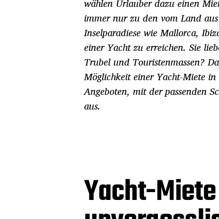
g
wählen Urlauber dazu einen Mie
s
immer nur zu den vom Land aus 
d
a
Inselparadiese wie Mallorca, Ibi
t
einer Yacht zu erreichen. Sie li
u
Trubel und Touristenmassen? Dan
m
Möglichkeit einer Yacht-Miete in
Angeboten, mit der passenden Sc
aus.
Yacht-Miete 