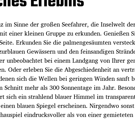
ches Erlebnis
nz im Sinne der großen Seefahrer, die Inselwelt de
 mit einer kleinen Gruppe zu erkunden. Genießen S
 Seite. Erkunden Sie die palmengesäumten verstec
azurblauen Gewässern und den feinsandigen Stränd
ner unbeobachtet bei einem Landgang von Ihrer ge
en. Oder erleben Sie die Abgeschiedenheit an vert
 denen sich die Wellen bei geringen Winden sanft 
im Schnitt mehr als 300 Sonnentage im Jahr. Beson
ert sich ein strahlend blauer Himmel im transparen
 einen blauen Spiegel erscheinen. Nirgendwo sonst
chauspiel eindrucksvoller als von einer gemieteten