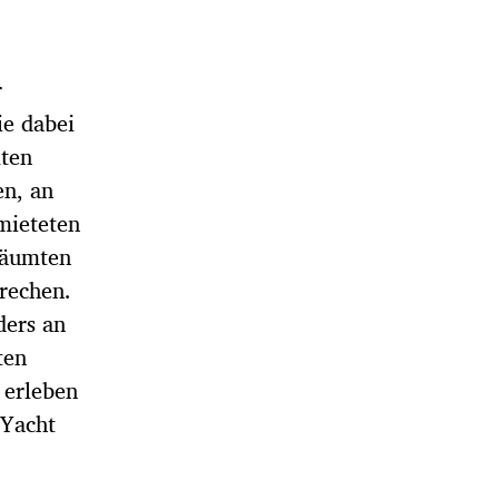
r
ie dabei
kten
en, an
mieteten
räumten
brechen.
ders an
ten
 erleben
 Yacht