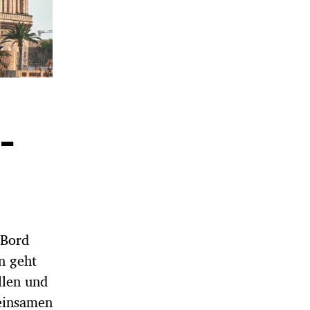
-
 Bord
n geht
llen und
 einsamen