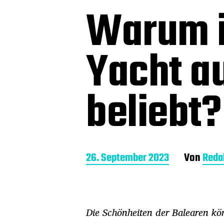
Warum i
Yacht au
beliebt?
B
26. September 2023
Von
Reda
e
i
t
r
Die Schönheiten der Balearen kö
a