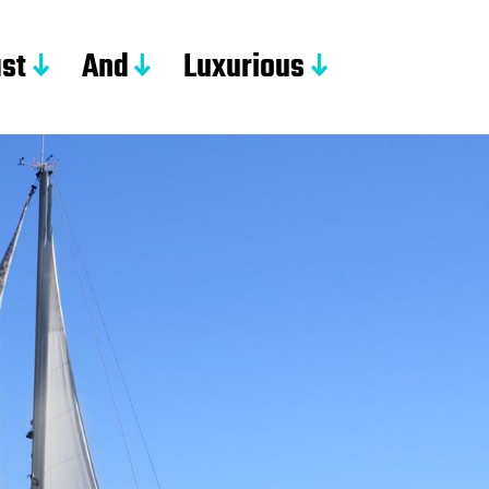
st
And
Luxurious