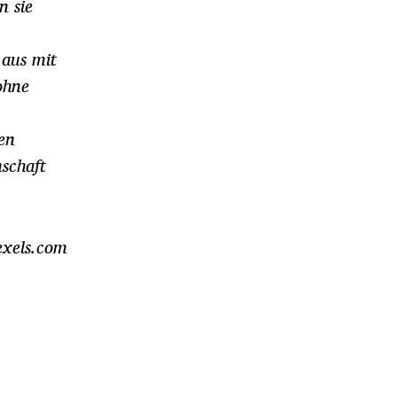
n sie
 aus mit
ohne
en
schaft
exels.com