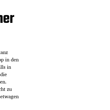
ner
ganz
pp in den
lls in
 die
ten.
cht zu
Mietwagen