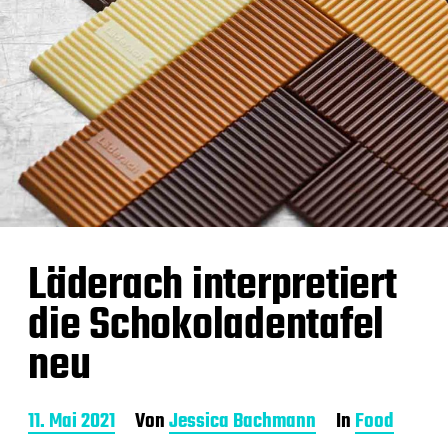
Läderach interpretiert
die Schokoladentafel
neu
B
11. Mai 2021
Von
Jessica Bachmann
In
Food
e