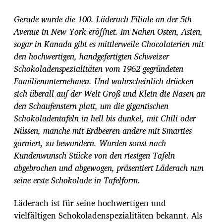
i
t
Gerade wurde die 100. Läderach Filiale an der 5th
r
Avenue in New York eröffnet. Im Nahen Osten, Asien,
a
sogar in Kanada gibt es mittlerweile Chocolaterien mit
g
s
den hochwertigen, handgefertigten Schweizer
d
Schokoladenspezialitäten vom 1962 gegründeten
a
Familienunternehmen. Und wahrscheinlich drücken
t
sich überall auf der Welt Groß und Klein die Nasen an
u
m
den Schaufenstern platt, um die gigantischen
Schokoladentafeln in hell bis dunkel, mit Chili oder
Nüssen, manche mit Erdbeeren andere mit Smarties
garniert, zu bewundern. Wurden sonst nach
Kundenwunsch Stücke von den riesigen Tafeln
abgebrochen und abgewogen, präsentiert Läderach nun
seine erste Schokolade in Tafelform.
Läderach ist für seine hochwertigen und
vielfältigen Schokoladenspezialitäten bekannt. Als