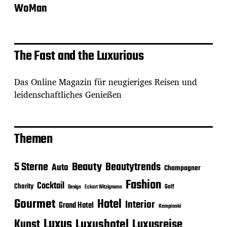
WoMan
The Fast and the Luxurious
Das Online Magazin für neugieriges Reisen und
leidenschaftliches Genießen
Themen
Beauty
5 Sterne
Beautytrends
Auto
Champagner
Fashion
Cocktail
Charity
Golf
Eckart Witzigmann
Design
Gourmet
Hotel
Interior
Grand Hotel
Kempinski
Luxus
Luxushotel
Luxusreise
Kunst