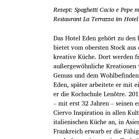
r
Rezept: Spaghetti Cacio e Pepe 
a
g
Restaurant La Terrazza im Hote
s
d
a
Das Hotel Eden gehört zu den 
t
bietet vom obersten Stock aus
u
kreative Küche. Dort werden f
m
außergewöhnliche Kreationen 
Genuss und dem Wohlbefinden d
Eden, später arbeitete er mit 
er die Kochschule Lenôtre. 201
– mit erst 32 Jahren – seinen e
Ciervo Inspiration in allen Kul
italienischen Küche an, in Asie
Frankreich erwarb er die Fähig