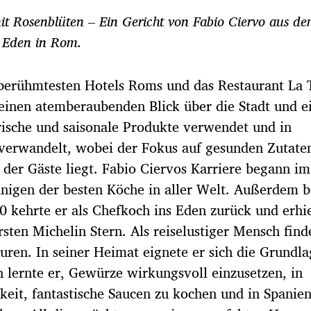
mit Rosenblüten – Ein Gericht von Fabio Ciervo aus d
l Eden in Rom.
berühmtesten Hotels Roms und das Restaurant La 
 einen atemberaubenden Blick über die Stadt und e
rische und saisonale Produkte verwendet und in
verwandelt, wobei der Fokus auf gesunden Zutate
er Gäste liegt. Fabio Ciervos Karriere begann im
einigen der besten Köche in aller Welt. Außerdem 
0 kehrte er als Chefkoch ins Eden zurück und erhi
rsten Michelin­ Stern. Als reiselustiger Mensch find
turen. In sei­ner Heimat eignete er sich die Grundl
n lernte er, Gewürze wirkungsvoll einzusetzen, in
keit, fantastische Saucen zu kochen und in Spanie