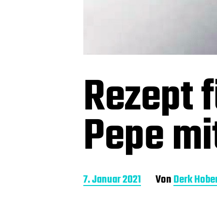
Rezept f
Pepe mi
B
7. Januar 2021
Von
Derk Hobe
e
i
t