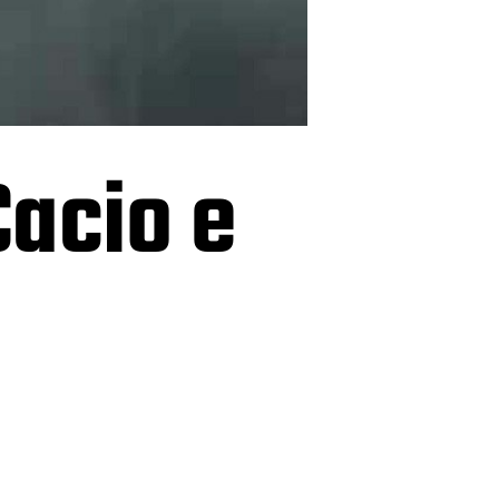
Cacio e
n