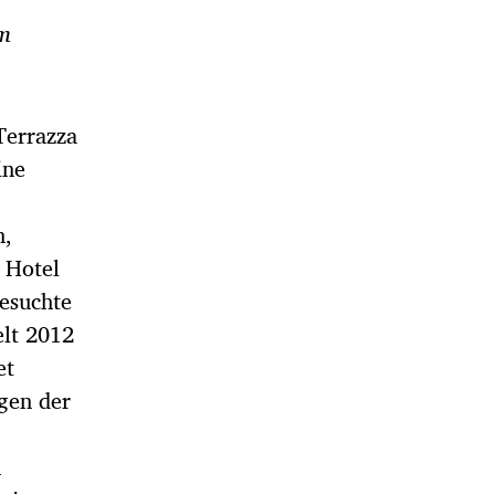
em
Terrazza
ine
n,
 Hotel
besuchte
elt 2012
et
agen der
n