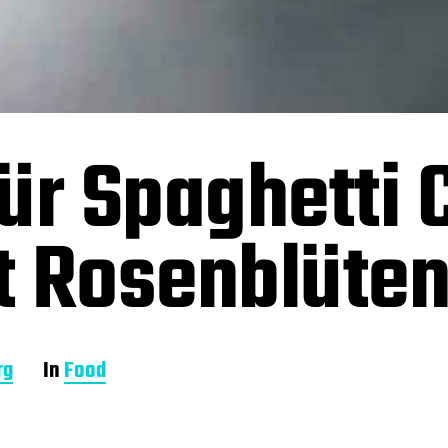
ür Spaghetti 
t Rosenblüte
rg
In
Food